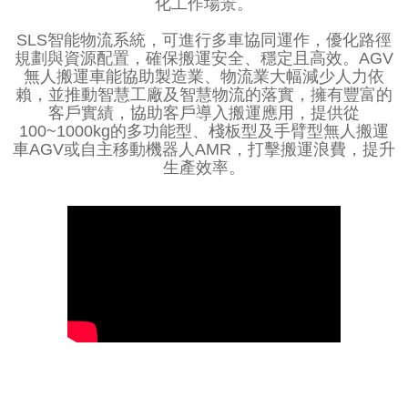
化工作場景。
SLS智能物流系統，可進行多車協同運作，優化路徑
規劃與資源配置，確保搬運安全、穩定且高效。AGV
無人搬運車能協助製造業、物流業大幅減少人力依
賴，並推動智慧工廠及智慧物流的落實，擁有豐富的
客戶實績
，協助客戶導入
搬運應用
，提供從
100~1000kg的
多功能型
、
棧板型
及
手臂型
無人搬運
車AGV或自主移動機器人AMR，打擊搬運浪費，提升
生產效率。