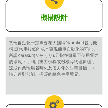
機構設計
實現自動化一定需要花大錢嗎?Karakuri省力機
構,讓您用較低的成本實現簡單自動化的可能，
所謂Karakuri(からくり),乃指在盡量不使用電力
的環境下，利用重力槓桿或機械等物理原理，
達成作業現場省時化及省力化的改善目標，同
時亦達到節能、省碳的綠色生產境界。