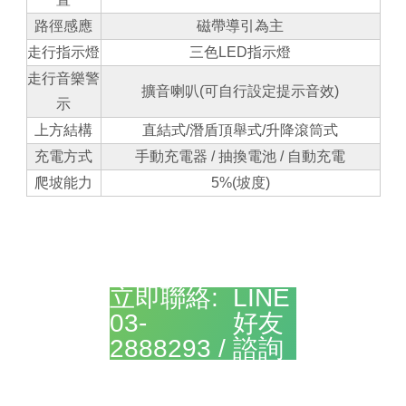
路徑感應
磁帶導引為主
走行指示燈
三色LED指示燈
走行音樂警
擴音喇叭(可自行設定提示音效)
示
上方結構
直結式/潛盾頂舉式/升降滾筒式
充電方式
手動充電器 / 抽換電池 / 自動充電
爬坡能力
5%(坡度)
加入
立即聯絡:
LINE
03-
好友
2888293 /
諮詢
>