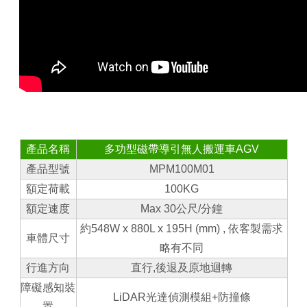
產品名稱
多功型磁帶導引無人搬運車
AGV
產品型號
MPM100M01
額定荷載
100KG
額定速度
Max 30公尺/分鐘
約548W x 880L x 195H (mm) , 依客製需求
車體尺寸
略有不同
行進方向
直行,後退及原地迴轉
障礙感知裝
LiDAR光達偵測模組+防撞條
置