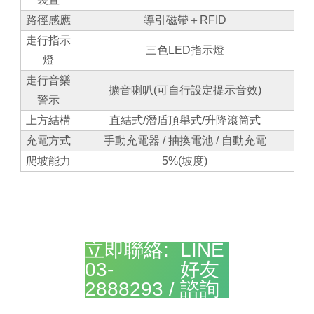
路徑感應
導引磁帶＋RFID
走行指示
三色LED指示燈
燈
走行音樂
擴音喇叭(可自行設定提示音效)
警示
上方結構
直結式/潛盾頂舉式/升降滾筒式
充電方式
手動充電器 / 抽換電池 / 自動充電
爬坡能力
5%(坡度)
加入
立即聯絡:
LINE
03-
好友
2888293 /
諮詢
>