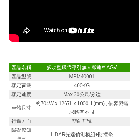
產品名稱
多功型磁帶導引無人搬運車
AGV
產品型號
MPM40001
額定荷載
400KG
額定速度
Max 30公尺/分鐘
約704W x 1267L x 1000H (mm) , 依客製需
車體尺寸
求略有不同
行進方向
雙向前進
障礙感知
LiDAR光達偵測模組+防撞條
裝置